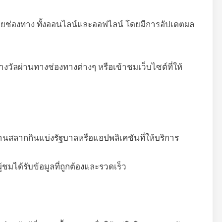
ช่องทาง ทั้งออนไลน์และออฟไลน์ โดยมีการอัปเดตผล
ัลผ่านทางช่องทางต่างๆ หรือเข้าชมเว็บไซต์ที่ให้
ลากกินแบ่งรัฐบาลหรือแอปพลิเคชันที่ให้บริการ
้ชมได้รับข้อมูลที่ถูกต้องและรวดเร็ว