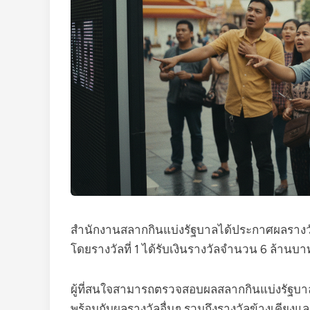
สำนักงานสลากกินแบ่งรัฐบาลได้ประกาศผลรางวั
โดยรางวัลที่ 1 ได้รับเงินรางวัลจำนวน 6 ล้านบา
ผู้ที่สนใจสามารถตรวจสอบผลสลากกินแบ่งรัฐบาล
พร้อมกับผลรางวัลอื่นๆ รวมถึงรางวัลข้างเคียงแล