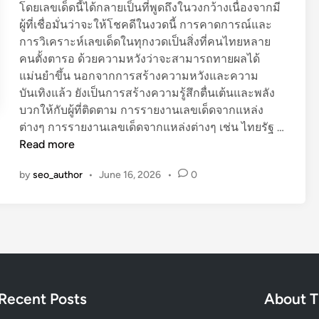
โดยเลขเด็ดนี้ได้กลายเป็นที่พูดถึงในวงกว้างเนื่องจากมี
ร
ผู้ที่เชื่อมั่นว่าจะให้โชคดีในงวดนี้ การคาดการณ์และ
า
การวิเคราะห์เลขเด็ดในทุกงวดเป็นสิ่งที่คนไทยหลาย
ง
คนตั้งตารอ ด้วยความหวังว่าจะสามารถทายผลได้
ห
แม่นยำขึ้น นอกจากการสร้างความหวังและความ
ว
บันเทิงแล้ว ยังเป็นการสร้างความรู้สึกตื่นเต้นและพลัง
ย
บวกให้กับผู้ที่ติดตาม การรายงานเลขเด็ดจากแหล่ง
ไ
ต่างๆ การรายงานเลขเด็ดจากแหล่งต่างๆ เช่น ไทยรัฐ …
ท
เ
Read more
ย
ล
รั
by
seo_author
•
June 16, 2026
•
0
ข
ฐ
เ
เ
ด็
ด
ด
ลิ
ง
นิ
ว
ว
ด
ส์
Recent Posts
About T
นี้
แ
จ