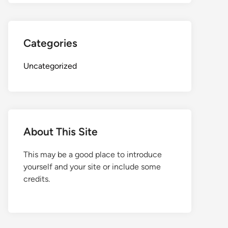
Categories
Uncategorized
About This Site
This may be a good place to introduce
yourself and your site or include some
credits.