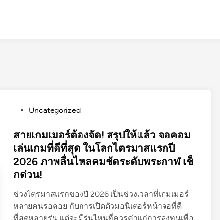
P
Uncategorized
o
s
สายเกมเมอร์ต้องจัด! สรุปให้แล้ว จอคอม
t
เล่นเกมที่ดีที่สุด ในโลกไตรมาสแรกปี
e
2026 ภาพลื่นไหลคมชัดระดับพระกาฬ เช็
d
กด่วน!
i
n
ช่วงไตรมาสแรกของปี 2026 เป็นช่วงเวลาที่เกมเมอร์
หลายคนรอคอย กับการเปิดตัวมอนิเตอร์หน้าจอที่ดี
ที่สุดหลายรุ่น แต่จะมีรุ่นไหนที่ควรค่าแก่การลงทุนเพื่อ