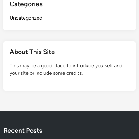
Categories
แ
ล้
Uncategorized
ว
จ
อ
ค
About This Site
อ
ม
This may be a good place to introduce yourself and
เ
your site or include some credits.
ล่
น
เ
ก
ม
ที่
ดี
ที่
Recent Posts
สุ