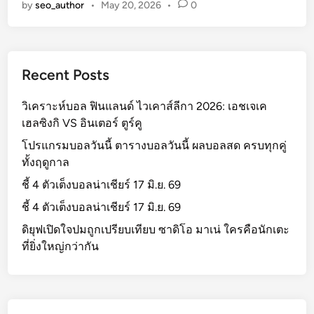
by
seo_author
•
May 20, 2026
•
0
ย
เ
ก
ม
Recent Posts
เ
ม
วิเคราะห์บอล ฟินแลนด์ ไวเคาส์ลีกา 2026: เอชเจเค
อ
เฮลซิงกิ VS อินเตอร์ ตูร์คู
ร์
ต้
โปรแกรมบอลวันนี้ ตารางบอลวันนี้ ผลบอลสด ครบทุกคู่
อ
ทั้งฤดูกาล
ง
ชี้ 4 ตัวเต็งบอลน่าเชียร์ 17 มิ.ย. 69
จั
ชี้ 4 ตัวเต็งบอลน่าเชียร์ 17 มิ.ย. 69
ด
!
ดิยุฟเปิดใจปมถูกเปรียบเทียบ ซาดิโอ มาเน่ ใครคือนักเตะ
ส
ที่ยิ่งใหญ่กว่ากัน
รุ
ป
ใ
ห้